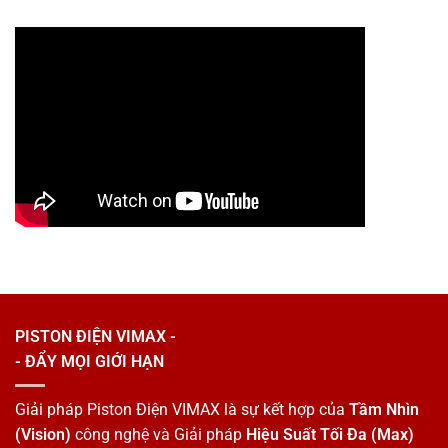
PISTON ĐIỆN VIMAX -
- ĐẨY MỌI GIỚI HẠN
Giải pháp Piston Điện VIMAX là sự kết hợp của
Tầm Nhìn
(Vision)
công nghệ và Giải pháp
Hiệu Suất Tối Đa (Max)