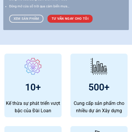
Đóng mở cửa sổ trời qua cảm biến mưa…
XEM SẢN PHẨM
TƯ VẤN NGAY CHO TÔI
10
+
500
+
Kế thừa sự phát triển vượt
Cung cấp sản phẩm cho
bậc của Đài Loan
nhiều dự án Xây dựng