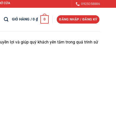
CỬA SỔ TRỜI, CỬA THĂM MÁI, CỬA THOÁT KHÓI, CỬA CẤP BÙ KHÍ TƯƠI TRONG C
0925058886
GIỎ HÀNG /
0
₫
0
ĐĂNG NHẬP / ĐĂNG KÝ
ền lợi và giúp quý khách yên tâm trong quá trình sử