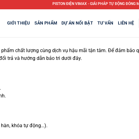
PISTON ĐIỆN VIMAX - GIẢI PHÁP TỰ ĐỘNG ĐÓNG MỞ 
GIỚI THIỆU
SẢN PHẨM
DỰ ÁN NỔI BẬT
TƯ VẤN
LIÊN HỆ
phẩm chất lượng cùng dịch vụ hậu mãi tận tâm. Để đảm bảo quy
ổi trả và hướng dẫn bảo trì dưới đây.
.
nh.
i hàn, khóa tự động…).