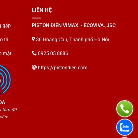
LIÊN HỆ
g gặp
PISTON ĐIỆN VIMAX - ECOVIVA.,JSC
 trì
36 Hoàng Cầu, Thành phố Hà Nội.
o mật
0925 05 8886
https://pistondien.com
OA
 tâm để
vấn!