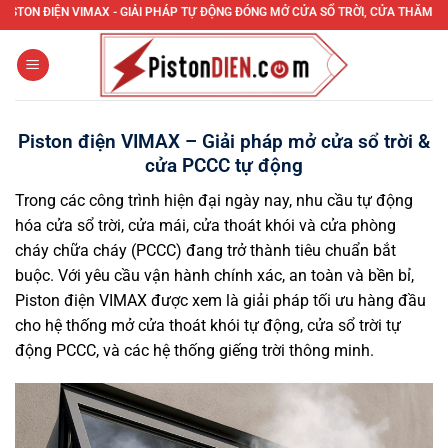
Bỏ
ỆN VIMAX - GIẢI PHÁP TỰ ĐỘNG ĐÓNG MỞ CỬA SỔ TRỜI, CỬA THĂM MÁI, CỬA T
qua
nội
dung
Piston điện VIMAX – Giải pháp mở cửa sổ trời &
cửa PCCC tự động
Trong các công trình hiện đại ngày nay, nhu cầu tự động
hóa cửa sổ trời, cửa mái, cửa thoát khói và cửa phòng
cháy chữa cháy (PCCC) đang trở thành tiêu chuẩn bắt
buộc. Với yêu cầu vận hành chính xác, an toàn và bền bỉ,
Piston điện VIMAX được xem là giải pháp tối ưu hàng đầu
cho hệ thống mở cửa thoát khói tự động, cửa sổ trời tự
động PCCC, và các hệ thống giếng trời thông minh.