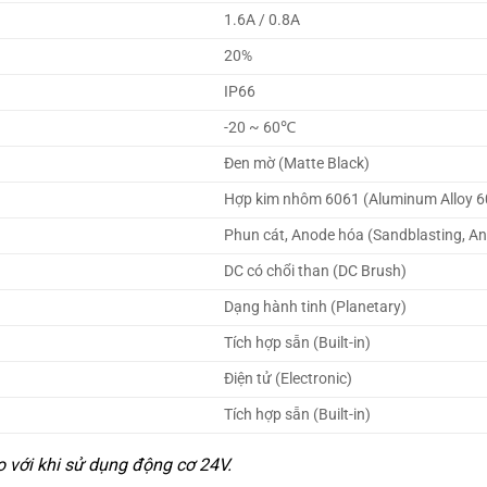
1.6A / 0.8A
20%
IP66
-20 ~ 60℃
Đen mờ (Matte Black)
Hợp kim nhôm 6061 (Aluminum Alloy 6
Phun cát, Anode hóa (Sandblasting, An
DC có chổi than (DC Brush)
Dạng hành tinh (Planetary)
Tích hợp sẵn (Built-in)
Điện tử (Electronic)
Tích hợp sẵn (Built-in)
o với khi sử dụng động cơ 24V.