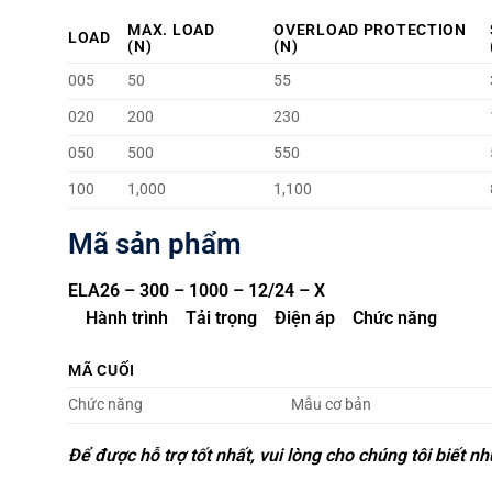
MAX. LOAD
OVERLOAD PROTECTION
LOAD
(N)
(N)
005
50
55
020
200
230
050
500
550
100
1,000
1,100
Mã sản phẩm
ELA26 – 300 – 1000 – 12/24 – X
Hành trình Tải trọng Điện áp Chức năng
MÃ CUỐI
Chức năng
Mẫu cơ bản
Để được hỗ trợ tốt nhất, vui lòng cho chúng tôi biết