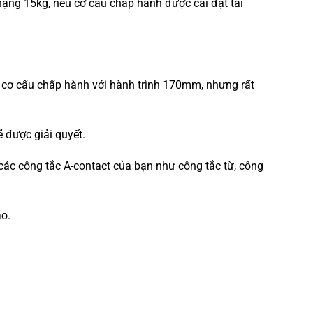
t nặng 15kg, nếu cơ cấu chấp hành được cài đặt tải
t cơ cấu chấp hành với hành trình 170mm, nhưng rất
ẽ được giải quyết.
 các công tắc A-contact của bạn như công tắc từ, công
ào.