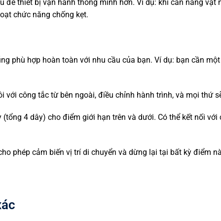
cầu để thiết bị vận hành thông minh hơn. Ví dụ: khi cần nâng vậ
 hoạt chức năng chống kẹt.
ũng phù hợp hoàn toàn với nhu cầu của bạn. Ví dụ: bạn cần mộ
i với công tắc từ bên ngoài, điều chỉnh hành trình, và mọi thứ s
(tổng 4 dây) cho điểm giới hạn trên và dưới. Có thể kết nối với
ho phép cảm biến vị trí di chuyển và dừng lại tại bất kỳ điểm n
xác