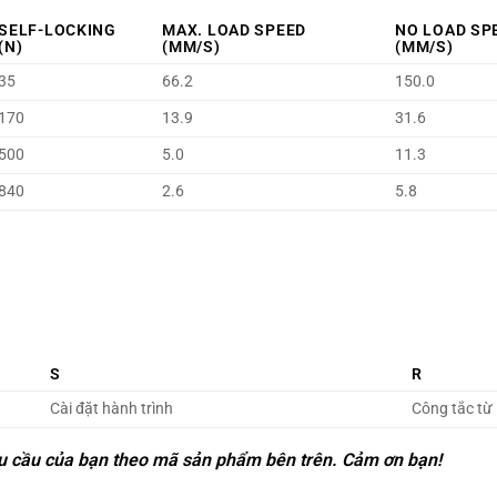
SELF-LOCKING
MAX. LOAD SPEED
NO LOAD S
(N)
(MM/S)
(MM/S)
35
66.2
150.0
170
13.9
31.6
500
5.0
11.3
840
2.6
5.8
S
R
Cài đặt hành trình
Công tắc từ
 nhu cầu của bạn theo mã sản phẩm bên trên. Cảm ơn bạn!