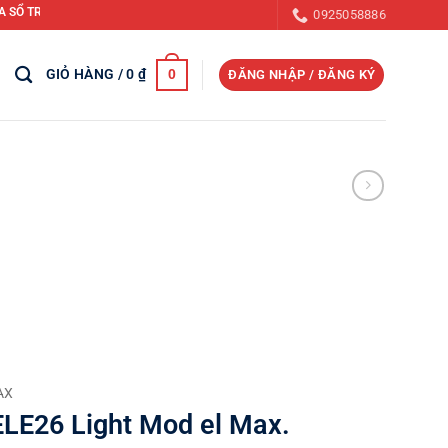
 CỬA THĂM MÁI, CỬA THOÁT KHÓI, CỬA CẤP BÙ KHÍ TƯƠI TRONG CÔNG TRÌNH X
0925058886
GIỎ HÀNG /
0
₫
0
ĐĂNG NHẬP / ĐĂNG KÝ
AX
ELE26 Light Mod el Max.