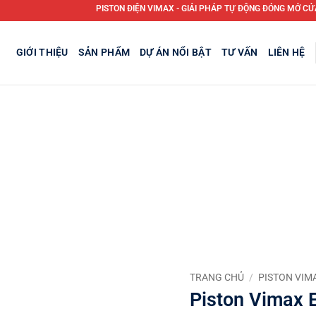
PISTON ĐIỆN VIMAX - GIẢI PHÁP TỰ ĐỘNG ĐÓNG MỞ CỬA SỔ TRỜI,
GIỚI THIỆU
SẢN PHẨM
DỰ ÁN NỔI BẬT
TƯ VẤN
LIÊN HỆ
TRANG CHỦ
/
PISTON VIM
Piston Vimax 